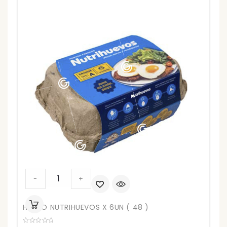
HUEVO
-
+
NUTRIHUEVOS
X
HUEVO NUTRIHUEVOS X 6UN ( 48 )
6UN
(