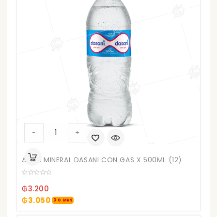
AGUA
-
+
MINERAL
DASANI
AGUA MINERAL DASANI CON GAS X 500ML (12)
CON
GAS
0
X
out
₲
3.200
of
500ML
5
₲
3.050
3 O MÁS
(12)