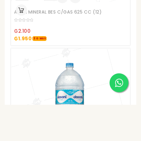
BES
AGUA MINERAL BES C/GAS 625 CC (12)
C/GAS
625
0
CC
out
₲
2.100
of
(12)
5
₲
1.950
3 O MÁS
cantidad