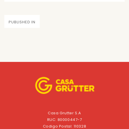
on
size
Navegación
PUBLISHED IN
de
entradas
Casa Grutter S.A
RUC: 80000447-7
Codigo Postal: 110328