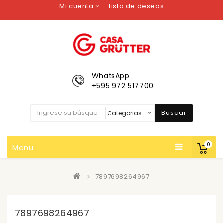
Mi cuenta
Lista de deseos
WhatsApp
+595 972 517700
Buscar
0
Menu
7897698264967
7897698264967