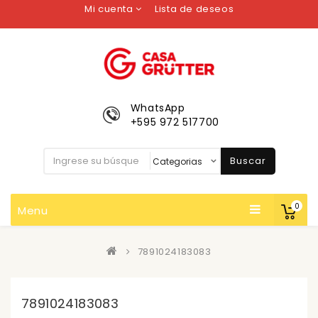
Mi cuenta
Lista de deseos
WhatsApp
+595 972 517700
Buscar
0
Menu
7891024183083
7891024183083