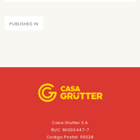
on
size
Navegación
PUBLISHED IN
de
entradas
Casa Grutter S.A
RUC: 80000447-7
Codigo Postal: 110328