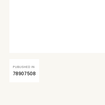
Navegación
PUBLISHED IN
de
78907508
entradas