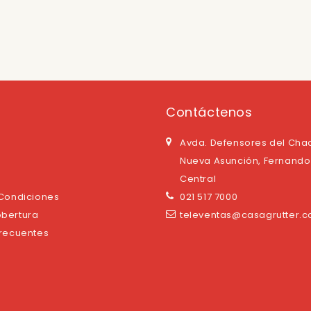
Contáctenos
Avda. Defensores del Cha
Nueva Asunción, Fernando 
Central
 Condiciones
021 517 7000
bertura
televentas@casagrutter.
Frecuentes