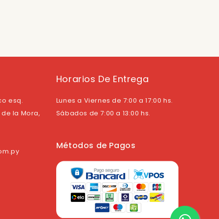
Horarios De Entrega
co esq.
Lunes a Viernes de 7:00 a 17:00 hs.
de la Mora,
Sábados de 7:00 a 13:00 hs.
Métodos de Pagos
com.py