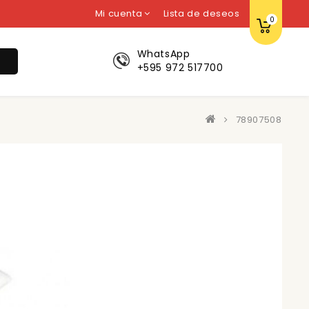
Mi cuenta
Lista de deseos
0
WhatsApp
r
+595 972 517700
78907508