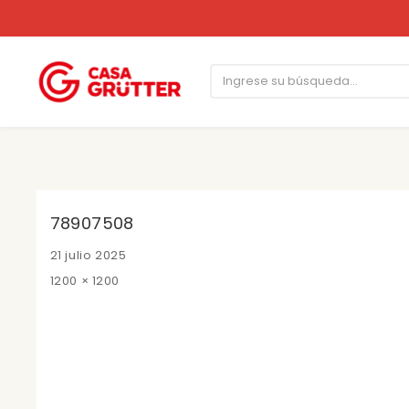
78907508
Posted
21 julio 2025
on
Full
1200 × 1200
size