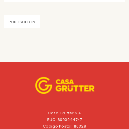
on
size
Navegación
PUBLISHED IN
de
entradas
Casa Grutter S.A
RUC: 80000447-7
Codigo Postal: 110328