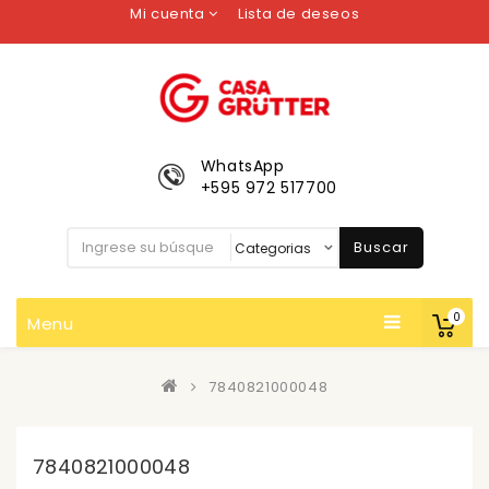
Mi cuenta
Lista de deseos
WhatsApp
+595 972 517700
Buscar
0
Menu
7840821000048
7840821000048