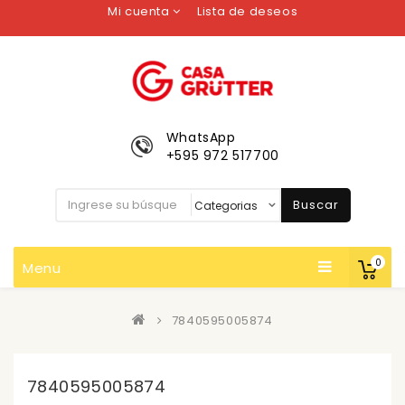
Mi cuenta
Lista de deseos
WhatsApp
+595 972 517700
Buscar
0
Menu
7840595005874
7840595005874