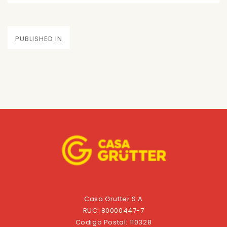
on
size
Navegación
PUBLISHED IN
de
entradas
Casa Grutter S.A
RUC: 80000447-7
Codigo Postal: 110328