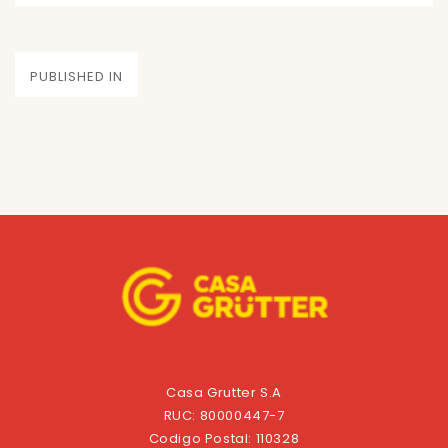
on
size
Navegación
PUBLISHED IN
de
entradas
Casa Grutter S.A
RUC: 80000447-7
Codigo Postal: 110328