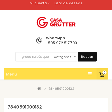
Mi cuenta
Lista de deseos
WhatsApp
+595 972 517700
Buscar
0
Menu
7840591000132
7840591000132