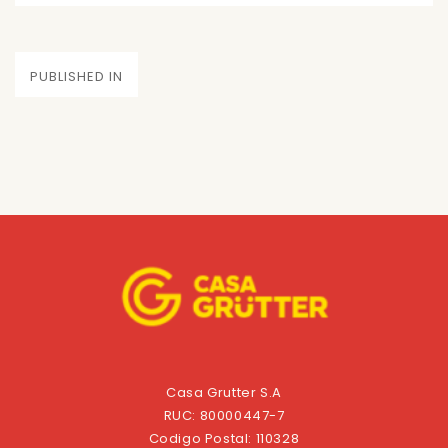
on
size
Navegación
PUBLISHED IN
de
entradas
Casa Grutter S.A
RUC: 80000447-7
Codigo Postal: 110328