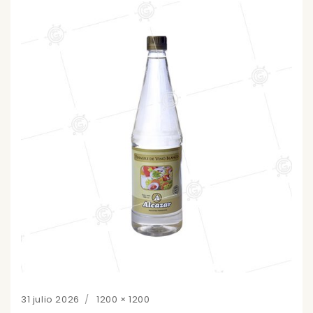
Posted
Full
31 julio 2026
1200 × 1200