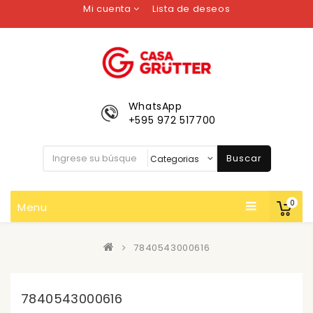
Mi cuenta
Lista de deseos
WhatsApp
+595 972 517700
Buscar
0
Menu
7840543000616
7840543000616