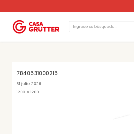
7840531000215
Posted
31 julio 2026
on
Full
1200 × 1200
size