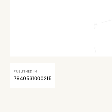
Navegación
PUBLISHED IN
de
7840531000215
entradas