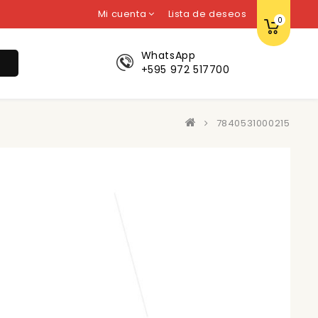
Mi cuenta
Lista de deseos
0
WhatsApp
r
+595 972 517700
7840531000215