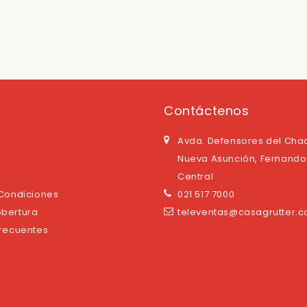
Contáctenos
Avda. Defensores del Cha
Nueva Asunción, Fernando 
Central
 Condiciones
021 517 7000
bertura
televentas@casagrutter.
Frecuentes