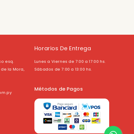
Horarios De Entrega
co esq.
Lunes a Viernes de 7:00 a 17:00 hs.
de la Mora,
Sábados de 7:00 a 13:00 hs.
Métodos de Pagos
com.py