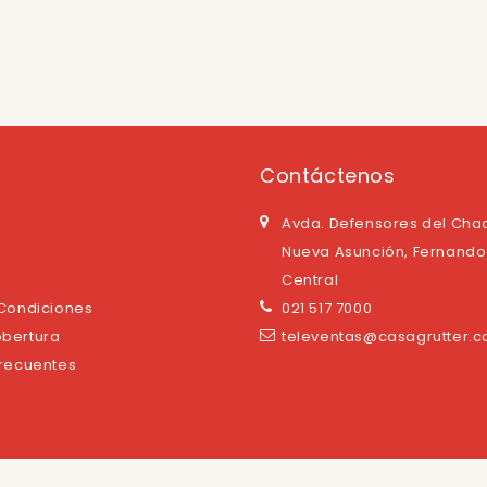
Contáctenos
Avda. Defensores del Cha
Nueva Asunción, Fernando 
Central
 Condiciones
021 517 7000
bertura
televentas@casagrutter.
Frecuentes