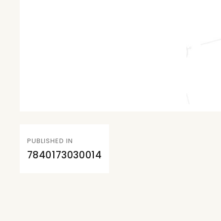
Navegación
PUBLISHED IN
de
7840173030014
entradas