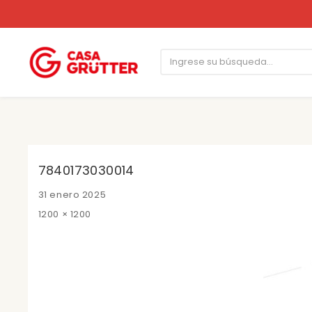
7840173030014
Posted
31 enero 2025
on
Full
1200 × 1200
size