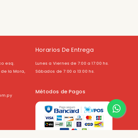
Horarios De Entrega
co esq.
Lunes a Viernes de 7:00 a 17:00 hs.
de la Mora,
Sábados de 7:00 a 13:00 hs.
Métodos de Pagos
com.py