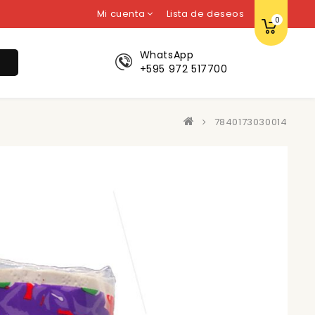
Mi cuenta
Lista de deseos
0
WhatsApp
r
+595 972 517700
7840173030014