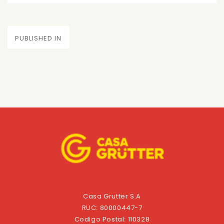
on
size
Navegación
PUBLISHED IN
de
entradas
Casa Grutter S.A
RUC: 80000447-7
Codigo Postal: 110328