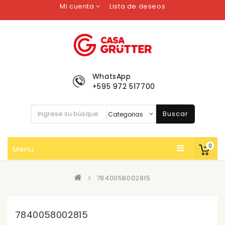
Mi cuenta
Lista de deseos
WhatsApp
+595 972 517700
Buscar
0
Menu
7840058002815
7840058002815