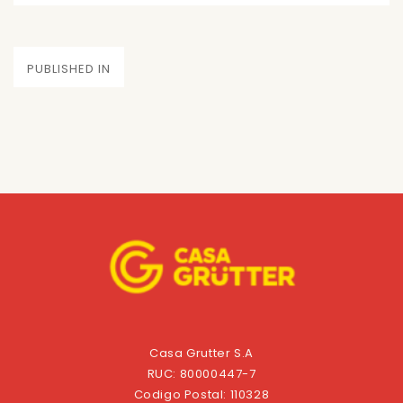
on
size
Navegación
PUBLISHED IN
de
entradas
Casa Grutter S.A
RUC: 80000447-7
Codigo Postal: 110328