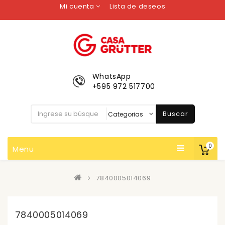
Mi cuenta
Lista de deseos
WhatsApp
+595 972 517700
Buscar
0
Menu
7840005014069
7840005014069