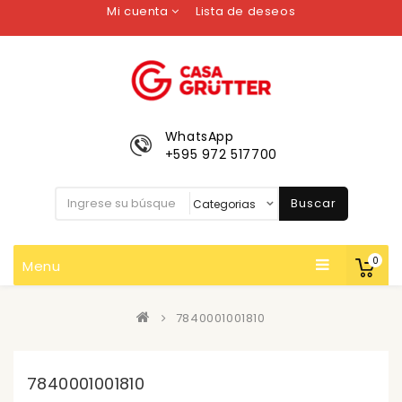
Mi cuenta
Lista de deseos
WhatsApp
+595 972 517700
Buscar
0
Menu
7840001001810
7840001001810