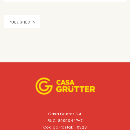
on
size
Navegación
PUBLISHED IN
de
entradas
Casa Grutter S.A
RUC: 80000447-7
Codigo Postal: 110328