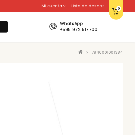
Mi cuenta
Lista de deseos
0
WhatsApp
r
+595 972 517700
7840001001384