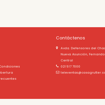
Contáctenos
Avda. Defensores del Cha
Nueva Asunción, Fernando 
Central
 Condiciones
021 517 7000
bertura
televentas@casagrutter.
Frecuentes