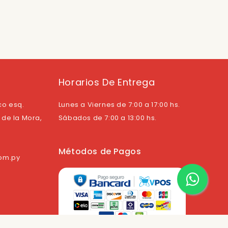
Horarios De Entrega
co esq.
Lunes a Viernes de 7:00 a 17:00 hs.
de la Mora,
Sábados de 7:00 a 13:00 hs.
Métodos de Pagos
com.py