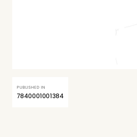
Navegación
PUBLISHED IN
de
7840001001384
entradas