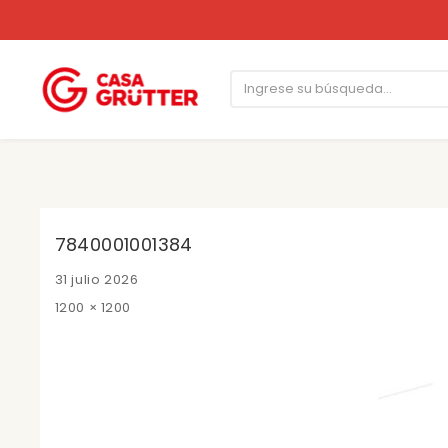
7840001001384
Posted
31 julio 2026
on
Full
1200 × 1200
size