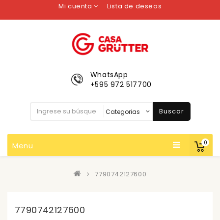
Mi cuenta
Lista de deseos
WhatsApp
+595 972 517700
Buscar
0
Menu
7790742127600
7790742127600