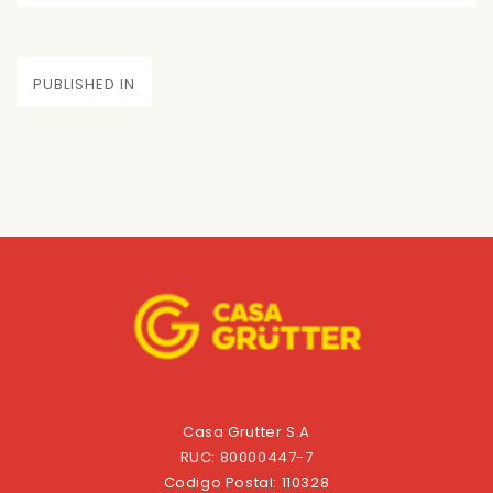
on
size
Navegación
PUBLISHED IN
de
entradas
Casa Grutter S.A
RUC: 80000447-7
Codigo Postal: 110328