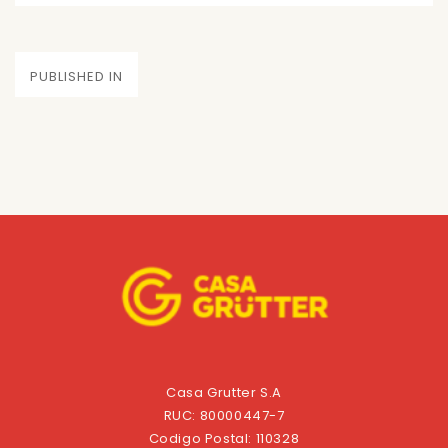
on
size
Navegación
PUBLISHED IN
de
entradas
Casa Grutter S.A
RUC: 80000447-7
Codigo Postal: 110328