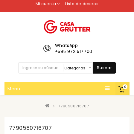
Mi cuenta
Lista de deseos
WhatsApp
+595 972 517700
Buscar
0
Menu
7790580716707
7790580716707