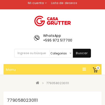
Mi cuenta
Lista de deseos
WhatsApp
+595 972 517700
Buscar
0
Menu
7790580230111
7790580230111