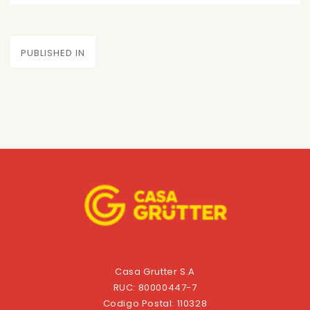
on
size
Navegación
PUBLISHED IN
de
entradas
Casa Grutter S.A
RUC: 80000447-7
Codigo Postal: 110328