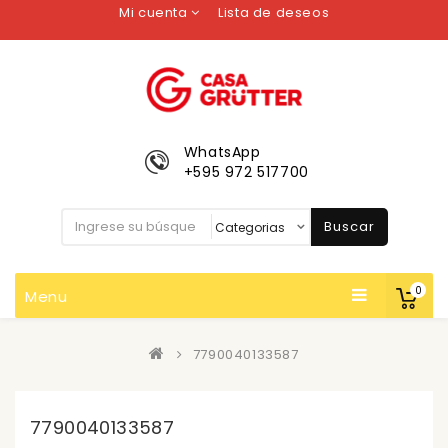
Mi cuenta
Lista de deseos
WhatsApp
+595 972 517700
Buscar
0
Menu
7790040133587
7790040133587