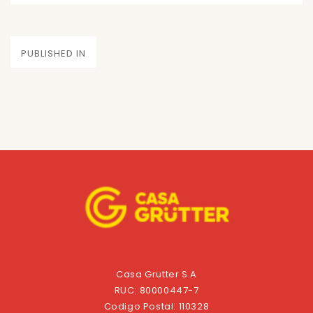
on
size
Navegación
PUBLISHED IN
de
entradas
Casa Grutter S.A
RUC: 80000447-7
Codigo Postal: 110328