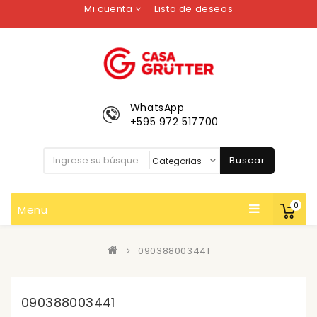
Mi cuenta
Lista de deseos
WhatsApp
+595 972 517700
Buscar
0
Menu
090388003441
090388003441