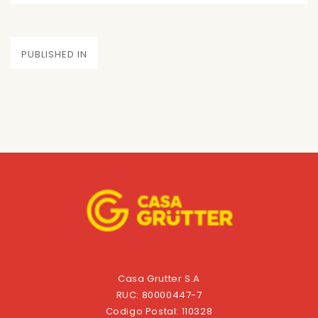
on
size
Navegación
PUBLISHED IN
de
entradas
Casa Grutter S.A
RUC: 80000447-7
Codigo Postal: 110328