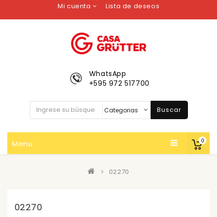
Mi cuenta
Lista de deseos
WhatsApp
+595 972 517700
Buscar
0
Menu
02270
02270