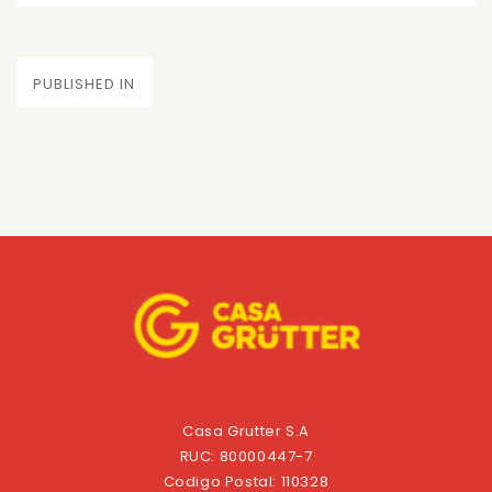
on
size
Navegación
PUBLISHED IN
de
entradas
Casa Grutter S.A
RUC: 80000447-7
Codigo Postal: 110328