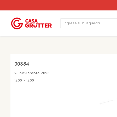
00384
Posted
28 noviembre 2025
on
Full
1200 × 1200
size