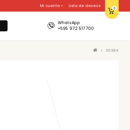
Mi cuenta
Lista de deseos
0
WhatsApp
r
+595 972 517700
00384