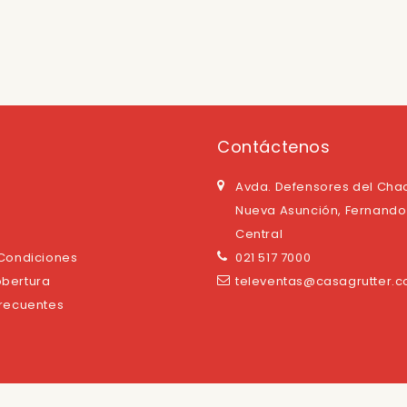
Contáctenos
Avda. Defensores del Cha
Nueva Asunción, Fernando 
Central
 Condiciones
021 517 7000
bertura
televentas@casagrutter.
Frecuentes