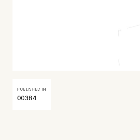
Navegación
PUBLISHED IN
de
00384
entradas