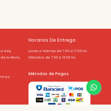
Horarios De Entrega
co esq.
Lunes a Viernes de 7:00 a 17:00 hs.
de la Mora,
Sábados de 7:00 a 13:00 hs.
Métodos de Pagos
com.py