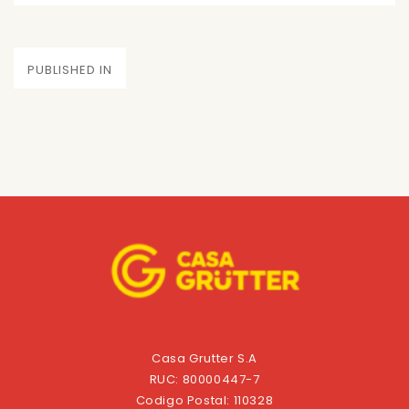
on
size
Navegación
PUBLISHED IN
de
entradas
Casa Grutter S.A
RUC: 80000447-7
Codigo Postal: 110328