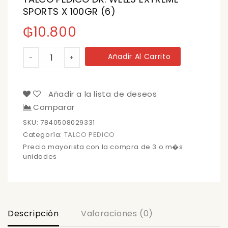
SPORTS X 100GR (6)
₲
10.800
TALCO
Añadir Al Carrito
-
+
PEDICO
DR.
WELLS
EXTREME
Añadir a la lista de deseos
SPORTS
Comparar
X
100GR
SKU:
7840508029331
(6)
Categoría:
TALCO PEDICO
cantidad
Precio mayorista con la compra de 3 o m�s
unidades
Descripción
Valoraciones (0)