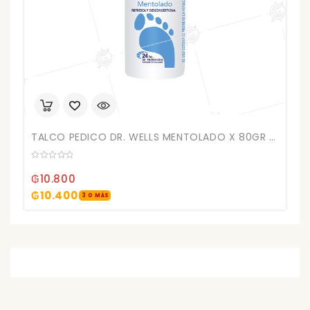
TALCO PEDICO DR. WELLS MENTOLADO X 80GR (6)
0
out
₲
10.800
of
5
₲
10.400
3 O MÁS