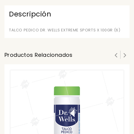
Descripción
TALCO PEDICO DR. WELLS EXTREME SPORTS X 100GR (6)
Productos Relacionados
T
0
ou
₲
of
5
₲