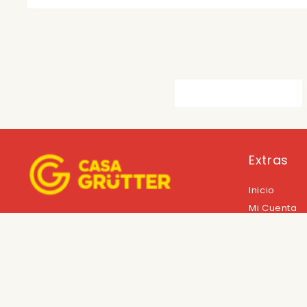
Extras
Inicio
Mi Cuenta
Casa Grutter S.A
Carrito
RUC: 80000447-7
Términos Y
Codigo Postal: 110328
Mapa De Co
Preguntas 
Cupones