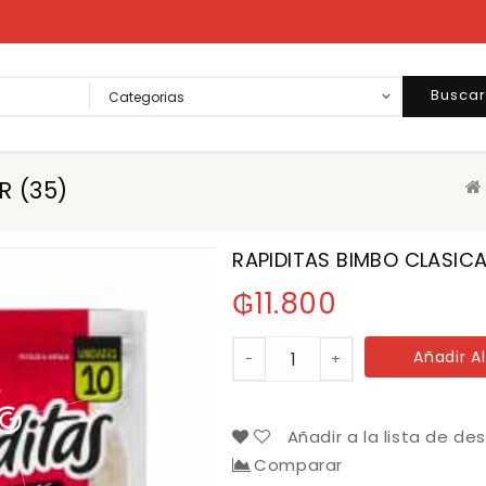
Busca
R (35)
RAPIDITAS BIMBO CLASICA
₲
11.800
RAPIDITAS
Añadir Al
-
+
BIMBO
CLASICA
10U
X
Añadir a la lista de de
275GR
Comparar
(35)