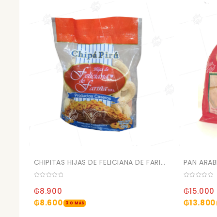
CHIPITAS HIJAS DE FELICIANA DE FARIÑA 125GR PAQ
PAN ARA
0
0
out
out
₲
8.900
₲
15.000
of
of
5
5
₲
8.600
₲
13.800
3 O MÁS