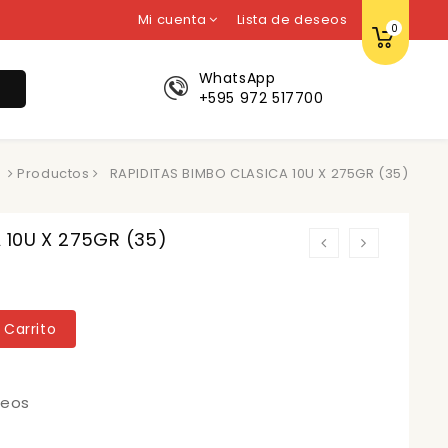
Mi cuenta
Lista de deseos
0
WhatsApp
r
+595 972 517700
Productos
RAPIDITAS BIMBO CLASICA 10U X 275GR (35)
 10U X 275GR (35)
 Carrito
seos