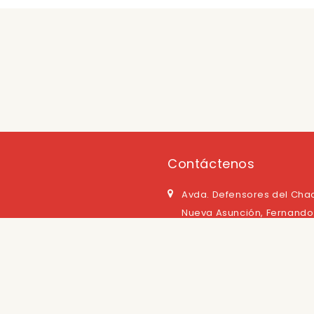
Contáctenos
Avda. Defensores del Cha
Nueva Asunción, Fernando 
Central
 Condiciones
021 517 7000
bertura
televentas@casagrutter.
Frecuentes