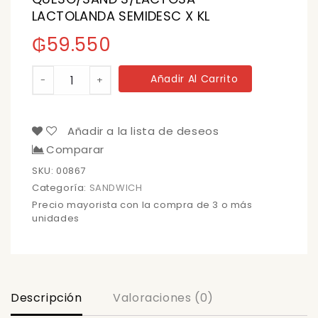
LACTOLANDA SEMIDESC X KL
₲
59.550
QUESO/SAND
Añadir Al Carrito
-
+
S/LACTOSA
LACTOLANDA
SEMIDESC
X
Añadir a la lista de deseos
KL
Comparar
cantidad
SKU:
00867
Categoría:
SANDWICH
Precio mayorista con la compra de 3 o más
unidades
Descripción
Valoraciones (0)