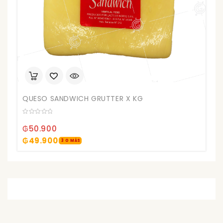
QUESO SANDWICH GRUTTER X KG
0
out
₲
50.900
of
5
₲
49.900
3 O MÁS