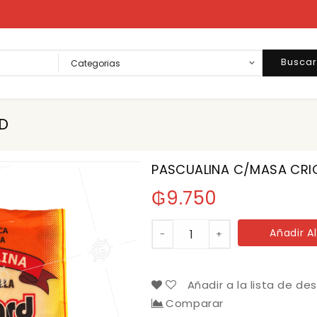
Busca
D
PASCUALINA C/MASA CRI
₲
9.750
PASCUALINA
Añadir Al
-
+
C/MASA
CRIOLLA
EDWARD
cantidad
Añadir a la lista de de
Comparar