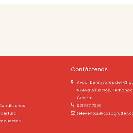
Contáctenos
Avda. Defensores del Cha
Nueva Asunción, Fernando 
Central
 Condiciones
021 517 7000
bertura
televentas@casagrutter.
Frecuentes