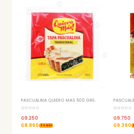
PASCUALINA QUIERO MAS 500 GRS.
PASCUAL
0
0
out
out
₲
9.250
₲
9.750
of
of
5
5
₲
8.850
₲
9.350
3 O MÁS