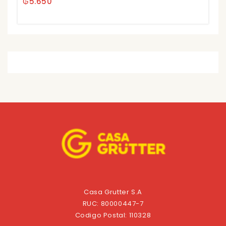
₲
5.650
of
5
Casa Grutter S.A
RUC: 80000447-7
Codigo Postal: 110328