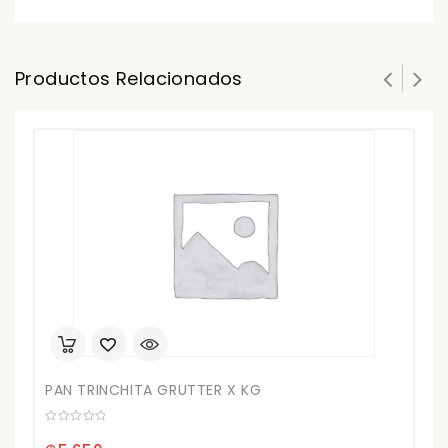
Productos Relacionados
C
0
ou
₲
of
5
PAN TRINCHITA GRUTTER X KG
0
out