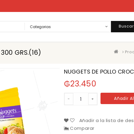
Busca
300 GRS.(16)
Pro
NUGGETS DE POLLO CROCA
₲
23.450
NUGGETS
Añadir Al
-
+
DE
POLLO
CROCANTE
SADIA
Añadir a la lista de de
300
Comparar
GRS.