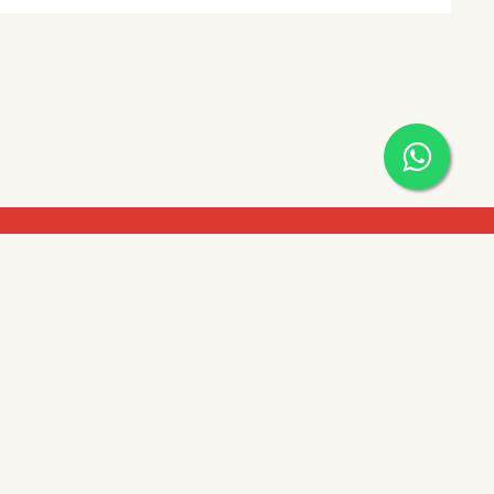
Horarios De Entrega
co esq.
Lunes a Viernes de 7:00 a 17:00 hs.
de la Mora,
Sábados de 7:00 a 13:00 hs.
Métodos de Pagos
com.py