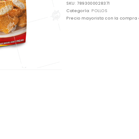
(16)
SKU:
7893000028371
cantidad
Categoría:
POLLOS
Precio mayorista con la compra