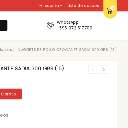
Mi cuenta
Lista de deseos
0
WhatsApp
r
+595 972 517700
ductos
NUGGETS DE POLLO CROCANTE SADIA 300 GRS.(16)
NTE SADIA 300 GRS.(16)
 Carrito
seos