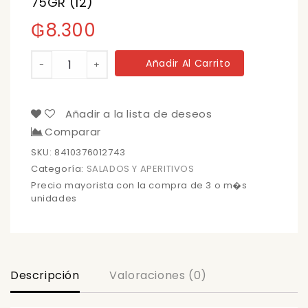
75GR (12)
₲
8.300
MINI
Añadir Al Carrito
-
+
CRACKER
GULLON
SALADA
75GR
Añadir a la lista de deseos
(12)
Comparar
cantidad
SKU:
8410376012743
Categoría:
SALADOS Y APERITIVOS
Precio mayorista con la compra de 3 o m�s
unidades
Descripción
Valoraciones (0)