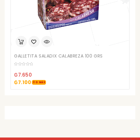
GALLETITA SALADIX CALABREZA 100 GRS
0
out
₲
7.650
of
5
₲
7.100
3 O MÁS