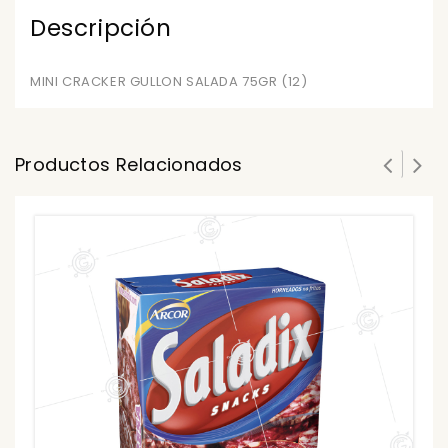
Descripción
MINI CRACKER GULLON SALADA 75GR (12)
Productos Relacionados
G
0
ou
₲
of
5
₲