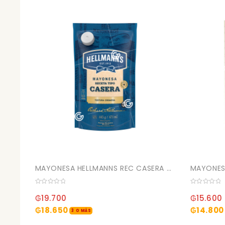
MAYONESA HELLMANNS REC CASERA DP 445GR (15)
0
0
out
out
₲
19.700
₲
15.600
of
of
5
5
₲
18.650
₲
14.800
3 O MÁS