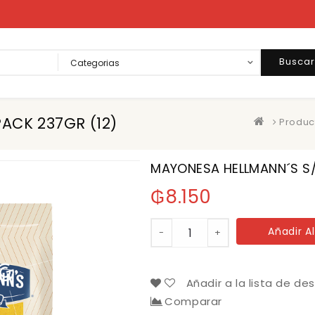
Busca
ACK 237GR (12)
Produc
MAYONESA HELLMANN´S S
₲
8.150
MAYONESA
Añadir Al
-
+
HELLMANN
´S
S/TACC
DOYPACK
Añadir a la lista de de
237GR
Comparar
(12)