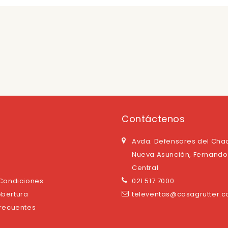
Contáctenos
Avda. Defensores del Cha
Nueva Asunción, Fernando 
Central
 Condiciones
021 517 7000
bertura
televentas@casagrutter.
Frecuentes