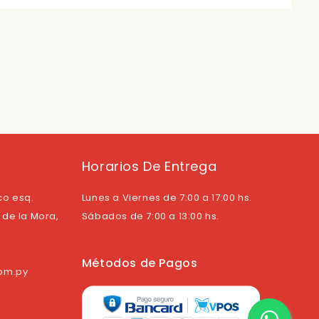
Horarios De Entrega
co esq.
Lunes a Viernes de 7:00 a 17:00 hs.
de la Mora,
Sábados de 7:00 a 13:00 hs.
Métodos de Pagos
com.py