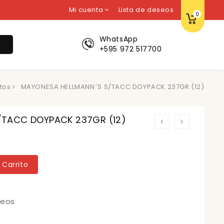
Mi cuenta
Lista de deseos
0
WhatsApp
r
+595 972 517700
tos
MAYONESA HELLMANN´S S/TACC DOYPACK 237GR (12)
/TACC DOYPACK 237GR (12)
 Carrito
seos