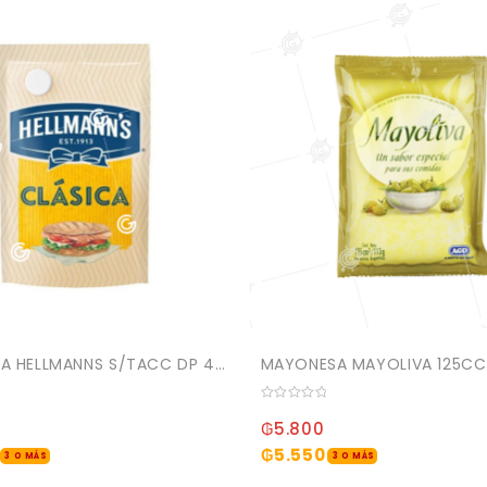
MAYONESA HELLMANNS S/TACC DP 475GR (15)
MAYONESA MAYOLIVA 125CC
0
out
₲
5.800
of
5
₲
5.550
3 O MÁS
3 O MÁS