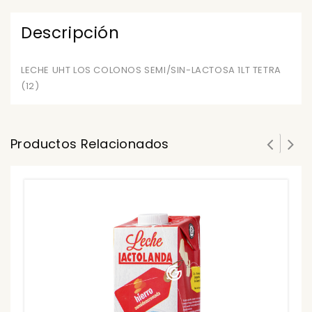
Descripción
LECHE UHT LOS COLONOS SEMI/SIN-LACTOSA 1LT TETRA
(12)
Productos Relacionados
0
ou
₲
of
5
₲