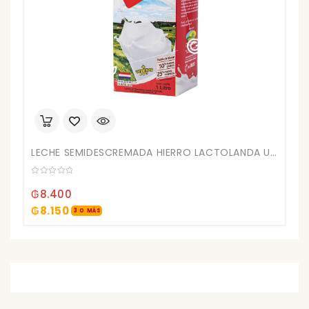
LECHE SEMIDESCREMADA HIERRO LACTOLANDA UAT 1LTS (12)
0
out
₲
8.400
of
5
₲
8.150
3 O MÁS