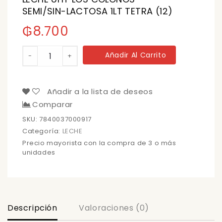
SEMI/SIN-LACTOSA 1LT TETRA (12)
₲
8.700
LECHE
Añadir Al Carrito
-
+
UHT
LOS
COLONOS
SEMI/SIN-
Añadir a la lista de deseos
LACTOSA
Comparar
1LT
TETRA
SKU:
7840037000917
(12)
Categoría:
LECHE
cantidad
Precio mayorista con la compra de 3 o más
unidades
Descripción
Valoraciones (0)