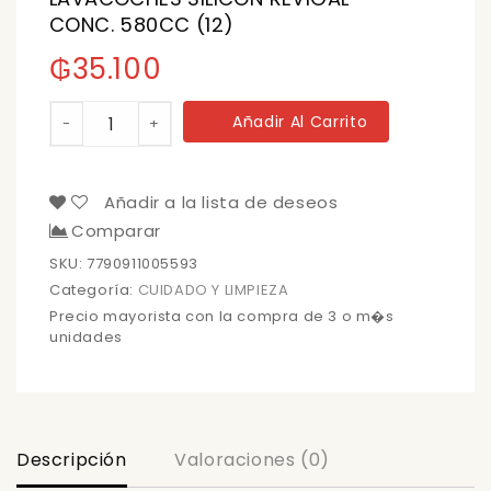
CONC. 580CC (12)
₲
35.100
LAVACOCHES
Añadir Al Carrito
-
+
SILICON
REVIGAL
CONC.
580CC
Añadir a la lista de deseos
(12)
Comparar
cantidad
SKU:
7790911005593
Categoría:
CUIDADO Y LIMPIEZA
Precio mayorista con la compra de 3 o m�s
unidades
Descripción
Valoraciones (0)