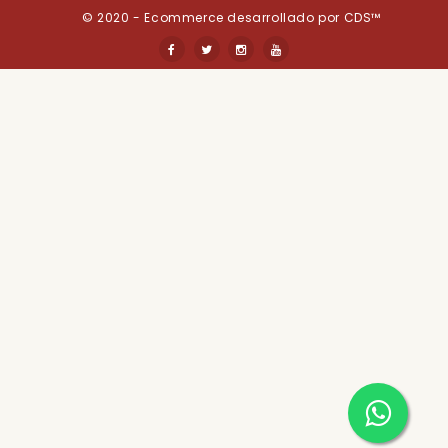
Casa Grutter S.A
RUC: 80000447-7
Codigo Postal: 110328
Extras
Contáctenos
Horarios De Entrega
© 2020 - Ecommerce desarrollado por CDS™