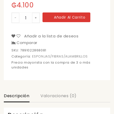
₲
4.100
LANA
Añadir Al Carrito
-
+
DE
ACERO
BOMBRIL
8UND(140)
Añadir a la lista de deseos
cantidad
Comparar
SKU:
7891022868081
Categoría:
ESPONJAS/FIBRAS/ALAMBRILLOS
Precio mayorista con la compra de 3 o más
unidades
Descripción
Valoraciones (0)