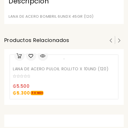
Descripción
LANA DE ACERO BOMBRIL 6UNDX 45GR (120)
Productos Relacionados
0
ou
₲
of
5
₲