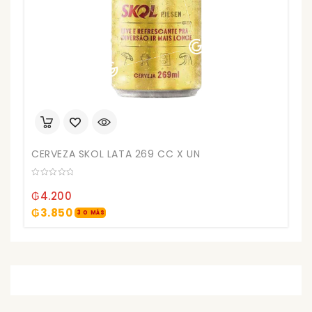
CERVEZA SKOL LATA 269 CC X UN
0
out
₲
4.200
of
5
₲
3.850
3 O MÁS