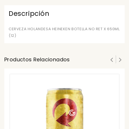
Descripción
CERVEZA HOLANDESA HEINEKEN BOTELLA NO RET X 650ML
(12)
Productos Relacionados
0
ou
₲
of
5
₲