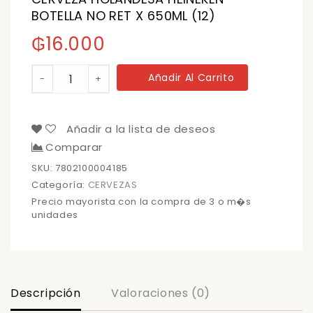
BOTELLA NO RET X 650ML (12)
₲
16.000
CERVEZA
Añadir Al Carrito
-
+
HOLANDESA
HEINEKEN
BOTELLA
NO
Añadir a la lista de deseos
RET
Comparar
X
650ML
SKU:
7802100004185
(12)
Categoría:
CERVEZAS
cantidad
Precio mayorista con la compra de 3 o m�s
unidades
Descripción
Valoraciones (0)