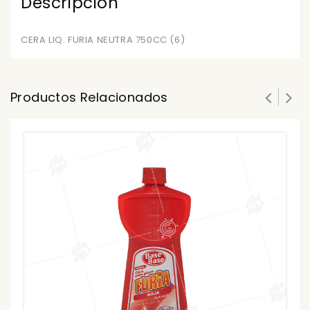
Descripción
CERA LIQ. FURIA NEUTRA 750CC (6)
Productos Relacionados
C
0
ou
₲
of
5
₲