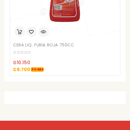
CERA LIQ. FURIA ROJA 750CC
0
out
₲
10.150
of
5
₲
9.700
3 O MÁS