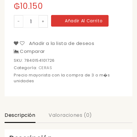
₲
10.150
CERA
Añadir Al Carrito
-
+
LIQ.
FURIA
NEUTRA
750CC
Añadir a la lista de deseos
(6)
Comparar
cantidad
SKU:
7840154101726
Categoría:
CERAS
Precio mayorista con la compra de 3 o m�s
unidades
Descripción
Valoraciones (0)