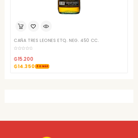
CAÑA TRES LEONES ETQ. NEG. 450 CC.
0
out
₲
15.200
of
5
₲
14.350
3 O MÁS