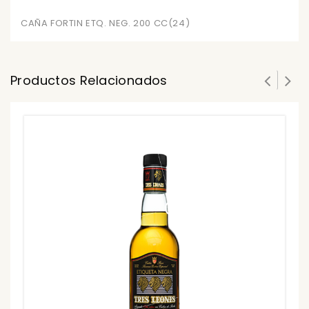
CAÑA FORTIN ETQ. NEG. 200 CC(24)
Productos Relacionados
C
0
ou
₲
of
5
₲