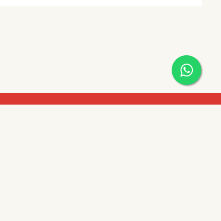
Horarios De Entrega
co esq.
Lunes a Viernes de 7:00 a 17:00 hs.
de la Mora,
Sábados de 7:00 a 13:00 hs.
Métodos de Pagos
com.py