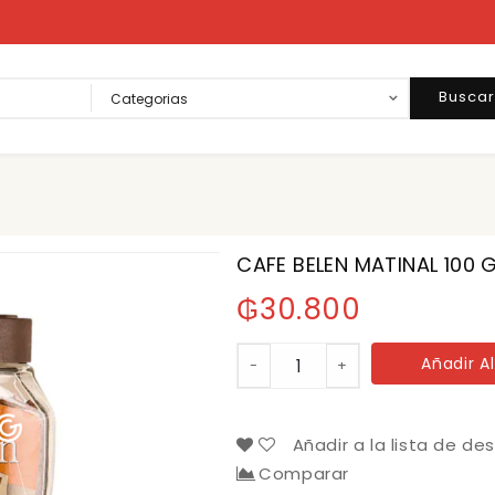
Busca
CAFE BELEN MATINAL 100 G
₲
30.800
CAFE
Añadir Al
-
+
BELEN
MATINAL
100
GRS.
Añadir a la lista de de
cantidad
Comparar