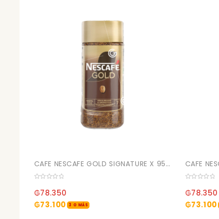
CAFE NESCAFE GOLD SIGNATURE X 95GR (12)
0
0
out
out
₲
78.350
₲
78.350
of
of
5
5
₲
73.100
₲
73.100
3 O MÁS