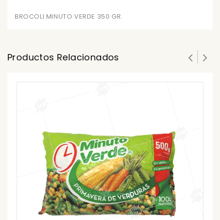
BROCOLI MINUTO VERDE 350 GR.
Productos Relacionados
A
0
ou
₲
of
5
₲