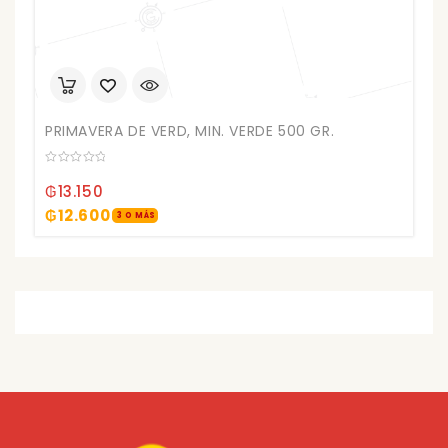
PRIMAVERA DE VERD, MIN. VERDE 500 GR.
0
out
₲
13.150
of
5
₲
12.600
3 O MÁS