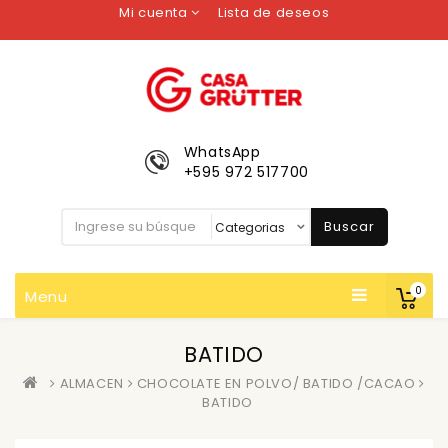
Mi cuenta
Lista de deseos
WhatsApp
+595 972 517700
Buscar
0
Menu
BATIDO
ALMACEN
CHOCOLATE EN POLVO/ BATIDO /CACAO
BATIDO