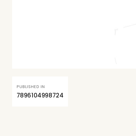
Navegación
PUBLISHED IN
de
7896104998724
entradas