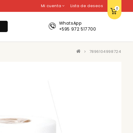
Mi cuenta
Lista de deseos
0
WhatsApp
r
+595 972 517700
7896104998724