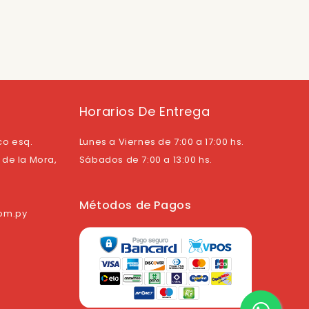
Horarios De Entrega
co esq.
Lunes a Viernes de 7:00 a 17:00 hs.
de la Mora,
Sábados de 7:00 a 13:00 hs.
Métodos de Pagos
com.py