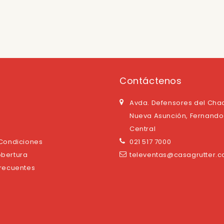
Contáctenos
Avda. Defensores del Cha
Nueva Asunción, Fernando 
Central
 Condiciones
021 517 7000
bertura
televentas@casagrutter.
Frecuentes