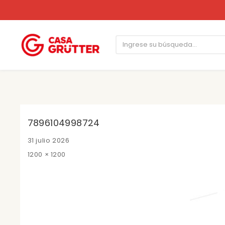
7896104998724
Posted
31 julio 2026
on
Full
1200 × 1200
size