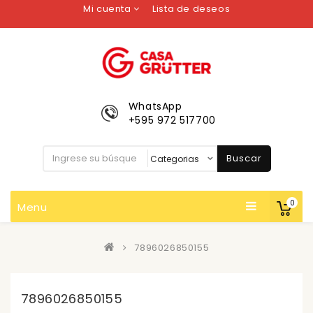
Mi cuenta
Lista de deseos
WhatsApp
+595 972 517700
Buscar
0
Menu
7896026850155
7896026850155