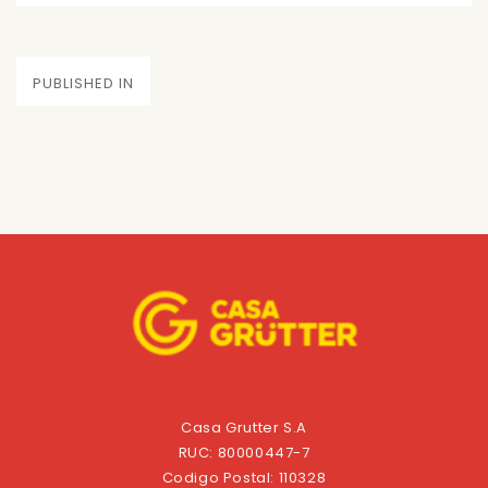
on
size
Navegación
PUBLISHED IN
de
entradas
Casa Grutter S.A
RUC: 80000447-7
Codigo Postal: 110328