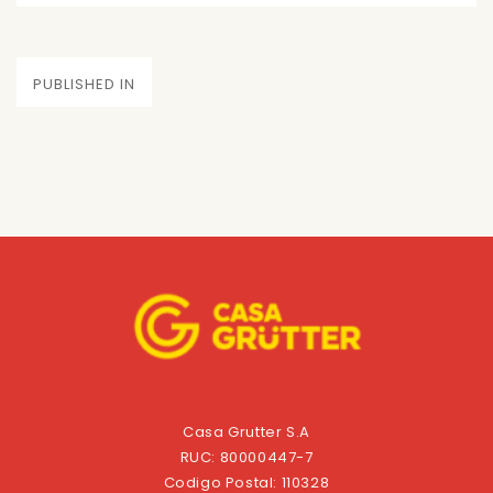
on
size
Navegación
PUBLISHED IN
de
entradas
Casa Grutter S.A
RUC: 80000447-7
Codigo Postal: 110328