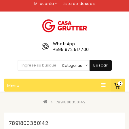
Mi cuenta
Lista de deseos
WhatsApp
+595 972 517700
Buscar
0
Menu
7891800350142
7891800350142