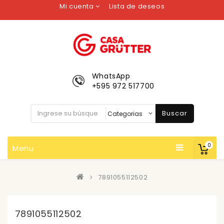
Mi cuenta
Lista de deseos
WhatsApp
+595 972 517700
Buscar
0
Menu
7891055112502
7891055112502