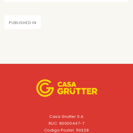
on
size
Navegación
PUBLISHED IN
de
entradas
Casa Grutter S.A
RUC: 80000447-7
Codigo Postal: 110328