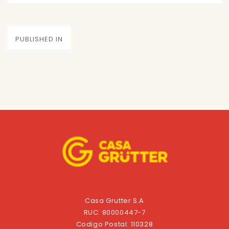
on
size
Navegación
PUBLISHED IN
de
entradas
Casa Grutter S.A
RUC: 80000447-7
Codigo Postal: 110328