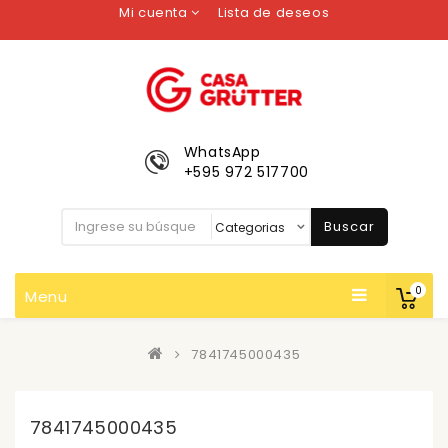
Mi cuenta
Lista de deseos
WhatsApp
+595 972 517700
Buscar
0
Menu
7841745000435
7841745000435