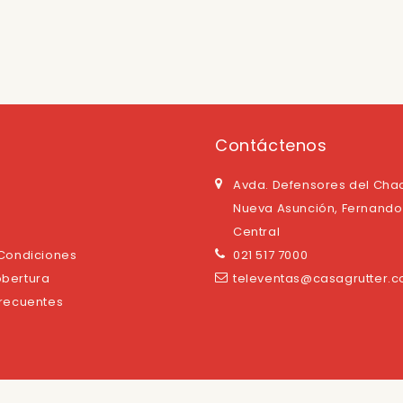
Contáctenos
Avda. Defensores del Cha
Nueva Asunción, Fernando 
Central
 Condiciones
021 517 7000
bertura
televentas@casagrutter.
Frecuentes