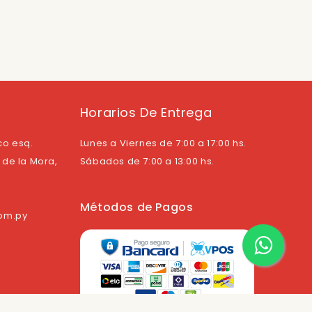
Horarios De Entrega
co esq.
Lunes a Viernes de 7:00 a 17:00 hs.
de la Mora,
Sábados de 7:00 a 13:00 hs.
Métodos de Pagos
com.py