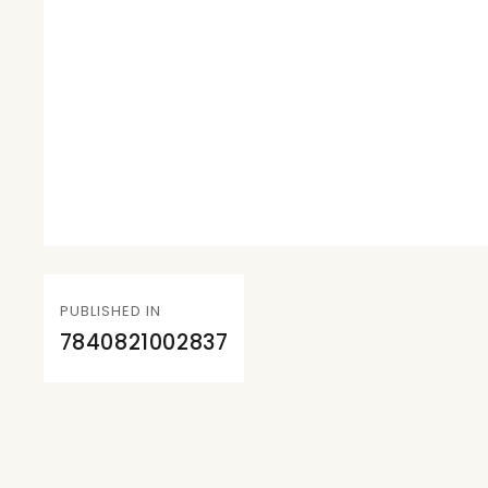
Navegación
PUBLISHED IN
de
7840821002837
entradas