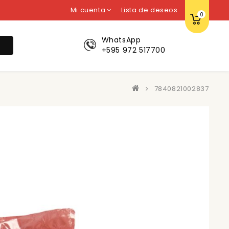
Mi cuenta
Lista de deseos
0
WhatsApp
r
+595 972 517700
7840821002837