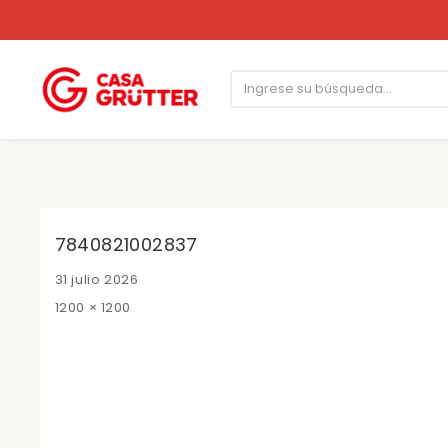
7840821002837
Posted
31 julio 2026
on
Full
1200 × 1200
size