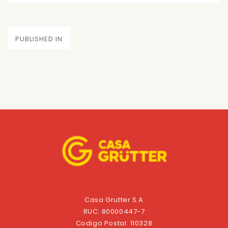
on
size
Navegación
PUBLISHED IN
de
entradas
Casa Grutter S.A
RUC: 80000447-7
Codigo Postal: 110328