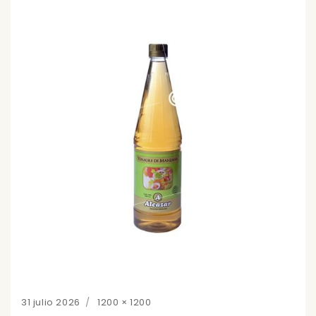
Posted
Full
31 julio 2026
1200 × 1200