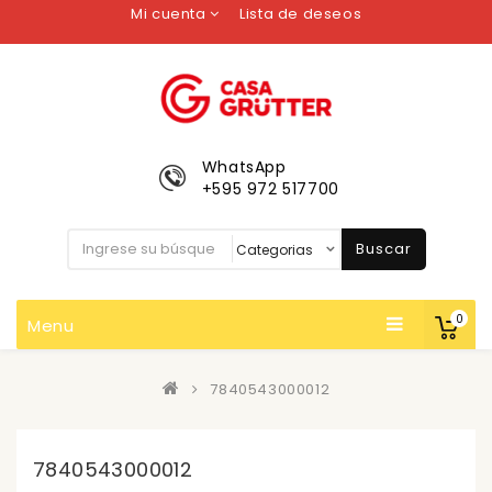
Mi cuenta
Lista de deseos
WhatsApp
+595 972 517700
Buscar
0
Menu
7840543000012
7840543000012