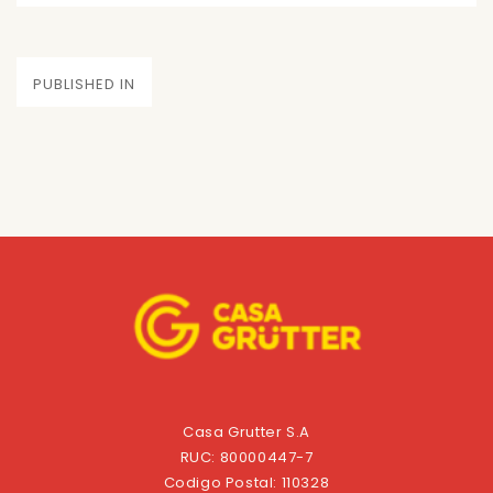
on
size
Navegación
PUBLISHED IN
de
entradas
Casa Grutter S.A
RUC: 80000447-7
Codigo Postal: 110328