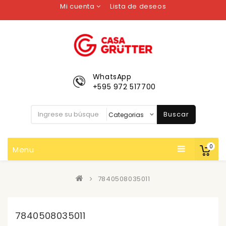
Mi cuenta
Lista de deseos
WhatsApp
+595 972 517700
Buscar
0
Menu
7840508035011
7840508035011