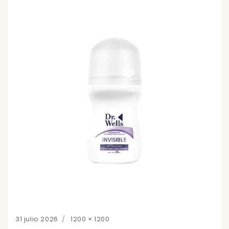
Posted
Full
31 julio 2026
1200 × 1200