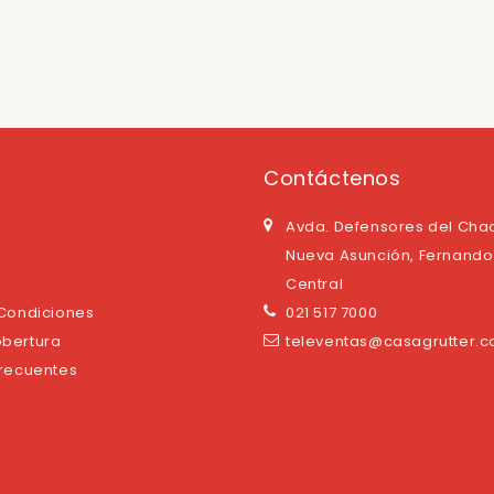
Contáctenos
Avda. Defensores del Cha
Nueva Asunción, Fernando 
Central
 Condiciones
021 517 7000
bertura
televentas@casagrutter.
Frecuentes