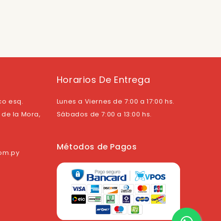
Horarios De Entrega
co esq.
Lunes a Viernes de 7:00 a 17:00 hs.
de la Mora,
Sábados de 7:00 a 13:00 hs.
Métodos de Pagos
com.py