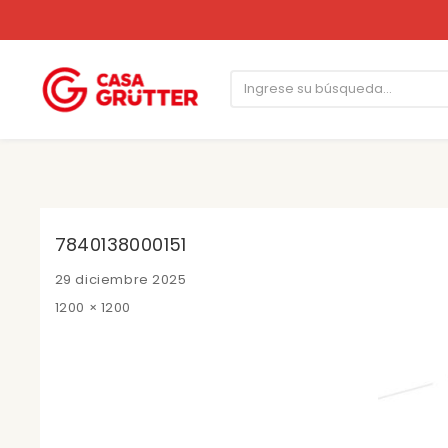
7840138000151
Posted
29 diciembre 2025
on
Full
1200 × 1200
size