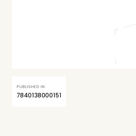
Navegación
PUBLISHED IN
de
7840138000151
entradas