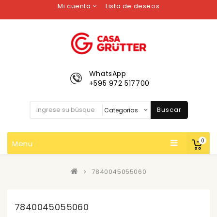
Mi cuenta
Lista de deseos
WhatsApp
+595 972 517700
Buscar
0
Menu
7840045055060
7840045055060