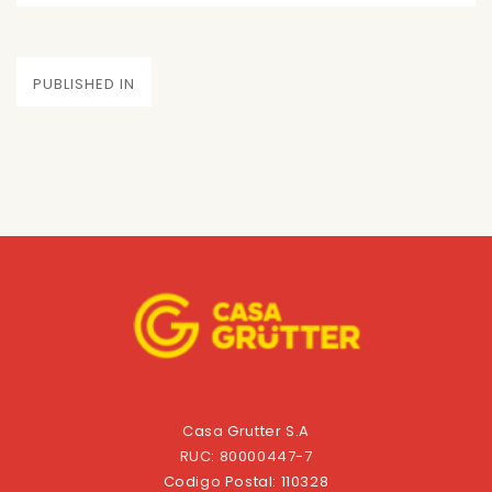
on
size
Navegación
PUBLISHED IN
de
entradas
Casa Grutter S.A
RUC: 80000447-7
Codigo Postal: 110328